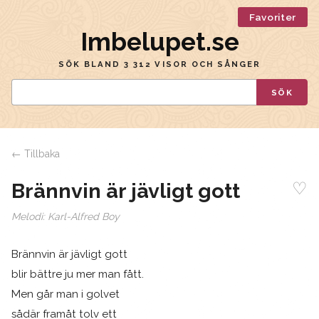
Favoriter
Imbelupet.se
SÖK BLAND 3 312 VISOR OCH SÅNGER
SÖK
← Tillbaka
♡
Brännvin är jävligt gott
Melodi:
Karl-Alfred Boy
Brännvin är jävligt gott
blir bättre ju mer man fått.
Men går man i golvet
sådär framåt tolv ett