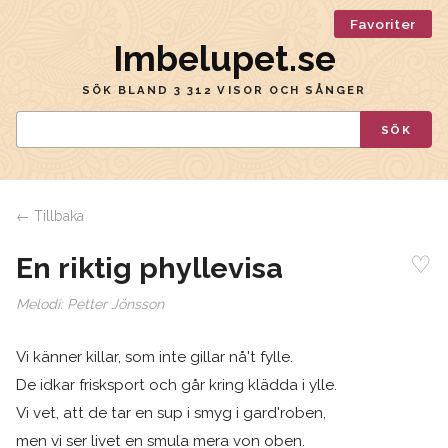
Favoriter
Imbelupet.se
SÖK BLAND 3 312 VISOR OCH SÅNGER
SÖK
← Tillbaka
♡
En riktig phyllevisa
Melodi:
Petter Jönsson
Vi känner killar, som inte gillar nå't fylle.
De idkar frisksport och går kring klädda i ylle.
Vi vet, att de tar en sup i smyg i gard'roben,
men vi ser livet en smula mera von oben.