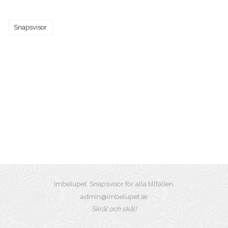
Snapsvisor
Imbelupet. Snapsvisor för alla tillfällen.
admin@imbelupet.se
Skrål och skål!