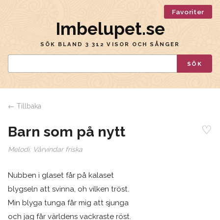
Favoriter
Imbelupet.se
SÖK BLAND 3 312 VISOR OCH SÅNGER
SÖK
← Tillbaka
♡
Barn som på nytt
Melodi:
Vårvindar friska
Nubben i glaset får på kalaset
blygseln att svinna, oh vilken tröst.
Min blyga tunga får mig att sjunga
och jag får världens vackraste röst.