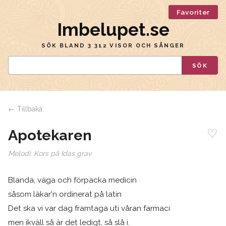
Favoriter
Imbelupet.se
SÖK BLAND 3 312 VISOR OCH SÅNGER
SÖK
← Tillbaka
♡
Apotekaren
Melodi:
Kors på Idas grav
Blanda, väga och förpacka medicin
såsom läkar'n ordinerat på latin
Det ska vi var dag framtaga uti våran farmaci
men ikväll så är det ledigt, så slå i.