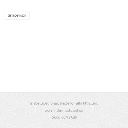
Snapsvisor
Imbelupet. Snapsvisor för alla tillfällen.
admin@imbelupet.se
Skrål och skål!