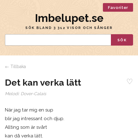
Favoriter
Imbelupet.se
SÖK BLAND 3 312 VISOR OCH SÅNGER
SÖK
← Tillbaka
♡
Det kan verka lätt
Melodi:
Dover-Calais
När jag tar mig en sup
blir jag intressant och djup.
Allting som är svårt
kan då verka lätt.