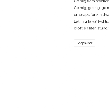
Ge mig flera stycken s
Ge mig, ge mig, ge 
en snaps före midna
Låt mig få va' lyckli
blott en liten stund ti
Snapsvisor