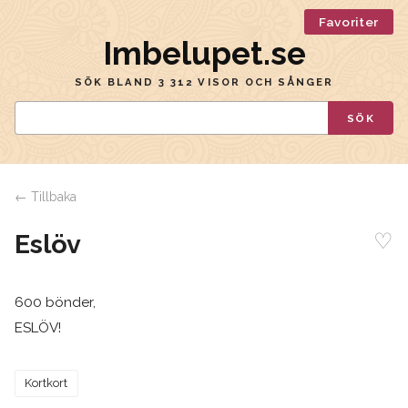
Favoriter
Imbelupet.se
SÖK BLAND 3 312 VISOR OCH SÅNGER
SÖK
← Tillbaka
♡
Eslöv
600 bönder,
ESLÖV!
Kortkort