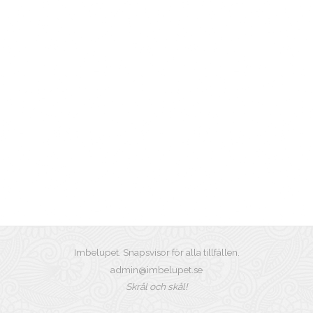
Imbelupet. Snapsvisor för alla tillfällen.
admin@imbelupet.se
Skrål och skål!