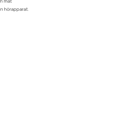
in mat
in hörapparat.