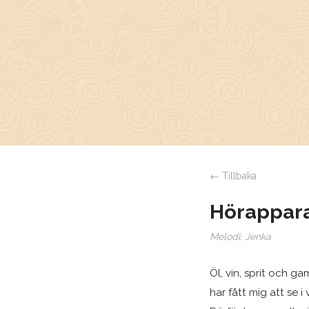
← Tillbaka
Hörappar
Melodi:
Jenka
Öl, vin, sprit och ga
har fått mig att se i 