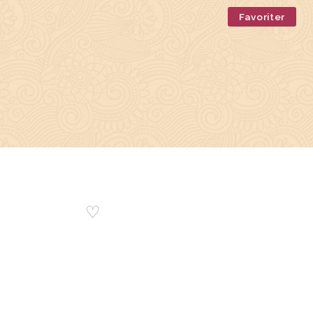
Favoriter
♡