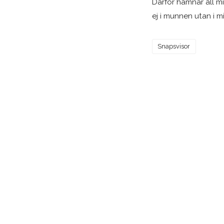
Därför hamnar all m
ej i munnen utan i m
Snapsvisor