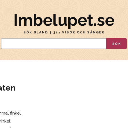
Imbelupet.se
SÖK BLAND 3 312 VISOR OCH SÅNGER
SÖK
aten
mmal finkel
vinkel.