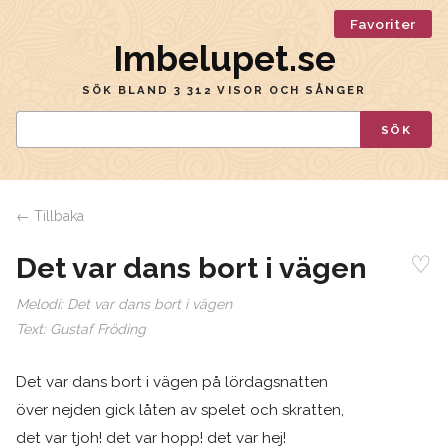
Favoriter
Imbelupet.se
SÖK BLAND 3 312 VISOR OCH SÅNGER
SÖK
← Tillbaka
♡
Det var dans bort i vägen
Melodi:
Det var dans bort i vägen
Text:
Gustaf Fröding
Det var dans bort i vägen på lördagsnatten
över nejden gick låten av spelet och skratten,
det var tjoh! det var hopp! det var hej!