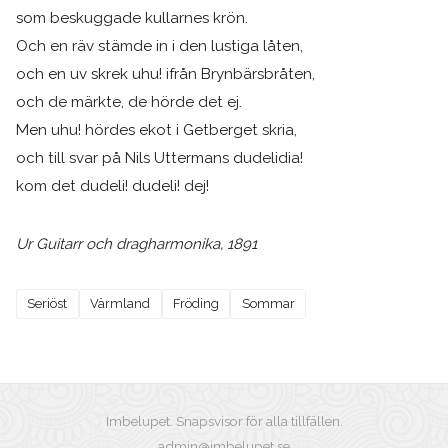
som beskuggade kullarnes krön.
Och en räv stämde in i den lustiga låten,
och en uv skrek uhu! ifrån Brynbärsbråten,
och de märkte, de hörde det ej.
Men uhu! hördes ekot i Getberget skria,
och till svar på Nils Uttermans dudelidia!
kom det dudeli! dudeli! dej!
Ur Guitarr och dragharmonika, 1891
Seriöst
Värmland
Fröding
Sommar
Imbelupet. Snapsvisor för alla tillfällen.
admin@imbelupet.se