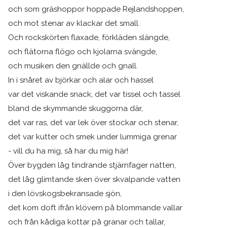
och som gräshoppor hoppade Rejlandshoppen,
och mot stenar av klackar det small.
Och rockskörten flaxade, förkläden slängde,
och flätorna flögo och kjolarna svängde,
och musiken den gnällde och gnall.
In i snåret av björkar och alar och hassel
var det viskande snack, det var tissel och tassel
bland de skymmande skuggorna där,
det var ras, det var lek över stockar och stenar,
det var kutter och smek under lummiga grenar
- vill du ha mig, så har du mig här!
Över bygden låg tindrande stjärnfager natten,
det låg glimtande sken över skvalpande vatten
i den lövskogsbekransade sjön,
det kom doft ifrån klövern på blommande vallar
och från kådiga kottar på granar och tallar,