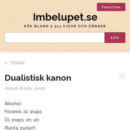
Favoriter
Imbelupet.se
SÖK BLAND 3 312 VISOR OCH SÅNGER
SÖK
← Tillbaka
♡
Dualistisk kanon
Melodi:
Broder Jakob
Alkohol:
Fördrink, öl, snaps
Öl, snaps, vin, vin
Plunta, punsch