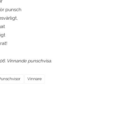
er
 för punsch
svärligt,
gat
igt
rat!
6. Vinnande punschvisa.
Punschvisor
Vinnare