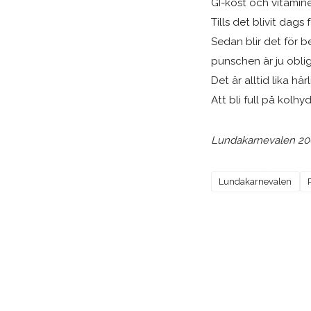
GI-kost och vitamin
Tills det blivit dags
Sedan blir det för be
punschen är ju obli
Det är alltid lika härl
Att bli full på kolhyd
Lundakarnevalen 200
Lundakarnevalen