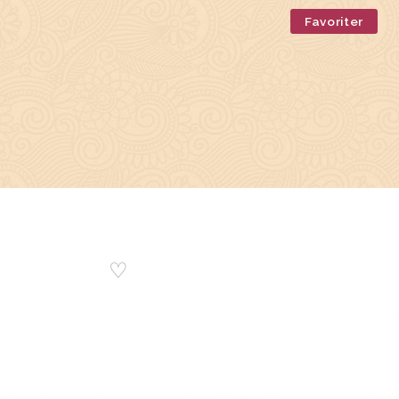
Favoriter
♡