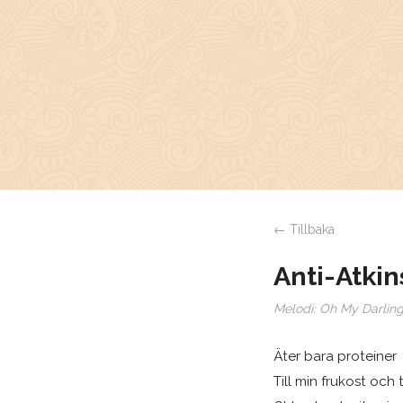
← Tillbaka
Anti-Atki
Melodi:
Oh My Darling
Äter bara proteiner
Till min frukost och t