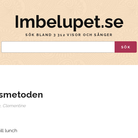
Imbelupet.se
SÖK BLAND 3 312 VISOR OCH SÅNGER
SÖK
nsmetoden
, Clementine
ill lunch