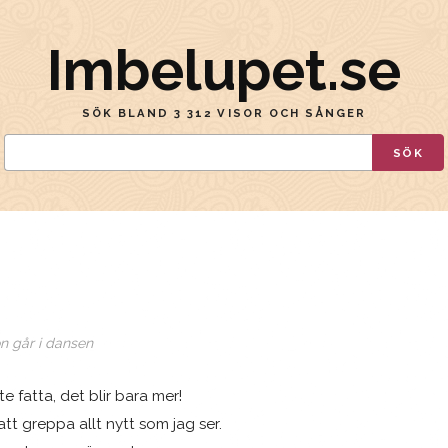
Imbelupet.se
SÖK BLAND 3 312 VISOR OCH SÅNGER
SÖK
n går i dansen
 fatta, det blir bara mer!
att greppa allt nytt som jag ser.