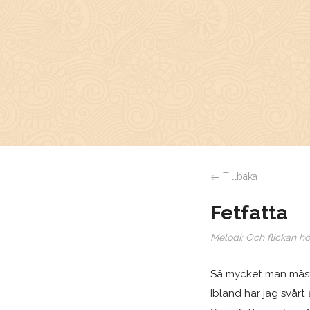
← Tillbaka
Fetfatta
Melodi:
Och flickan ho
Så mycket man måste
Ibland har jag svårt 