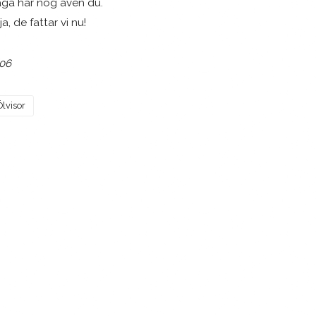
åga har nog även du.
, de fattar vi nu!
06
Ölvisor