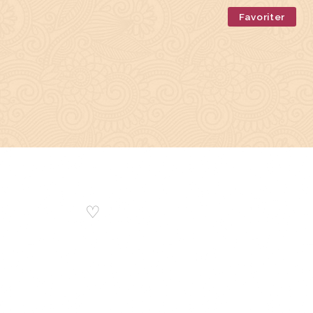
Favoriter
♡