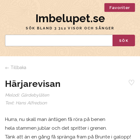
Favoriter
Imbelupet.se
SÖK BLAND 3 312 VISOR OCH SÅNGER
SÖK
← Tillbaka
♡
Härjarevisan
Melodi:
Gärdebylåten
Text:
Hans Alfredson
Hurra, nu skall man äntligen få röra på benen
hela stammen jublar och det spritter i grenen.
Tänk att än en gång få spränga fram på Brunte i galopp!