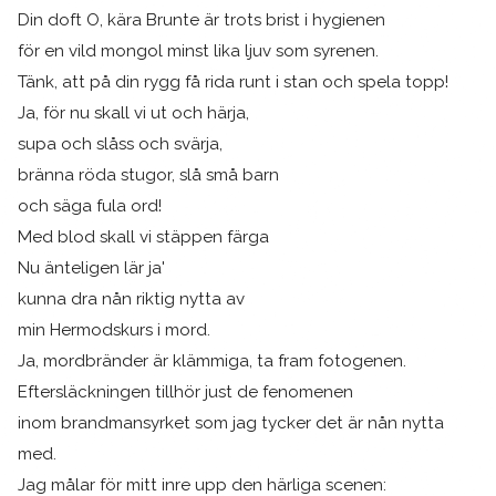
Din doft O, kära Brunte är trots brist i hygienen
för en vild mongol minst lika ljuv som syrenen.
Tänk, att på din rygg få rida runt i stan och spela topp!
Ja, för nu skall vi ut och härja,
supa och slåss och svärja,
bränna röda stugor, slå små barn
och säga fula ord!
Med blod skall vi stäppen färga
Nu änteligen lär ja'
kunna dra nån riktig nytta av
min Hermodskurs i mord.
Ja, mordbränder är klämmiga, ta fram fotogenen.
Eftersläckningen tillhör just de fenomenen
inom brandmansyrket som jag tycker det är nån nytta
med.
Jag målar för mitt inre upp den härliga scenen: