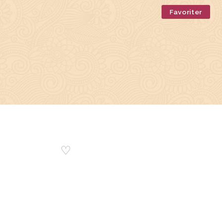
Favoriter
♡