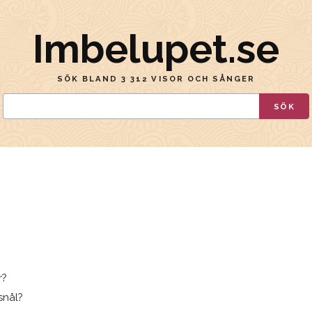
Imbelupet.se
SÖK BLAND 3 312 VISOR OCH SÅNGER
SÖK
r?
snål?