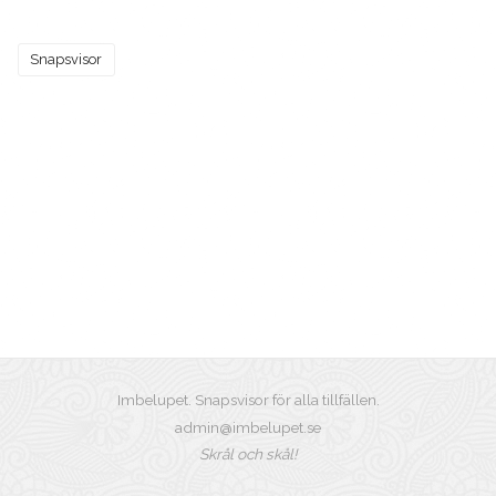
Snapsvisor
Imbelupet. Snapsvisor för alla tillfällen.
admin@imbelupet.se
Skrål och skål!