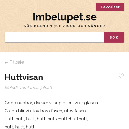
Favoriter
Imbelupet.se
SÖK BLAND 3 312 VISOR OCH SÅNGER
SÖK
← Tillbaka
♡
Huttvisan
Melodi:
Tomtarnas julnatt
Goda nubbar, dricker vi ur glasen, vi ur glasen.
Glada blir vi utav bara fasen, utav fasen.
Hutt, hutt, hutt, hutt, huttehuttehutthutt,
hutt, hutt, hutt!