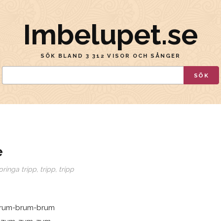
Imbelupet.se
SÖK BLAND 3 312 VISOR OCH SÅNGER
SÖK
e
ringa tripp, tripp, tripp
brum-brum-brum