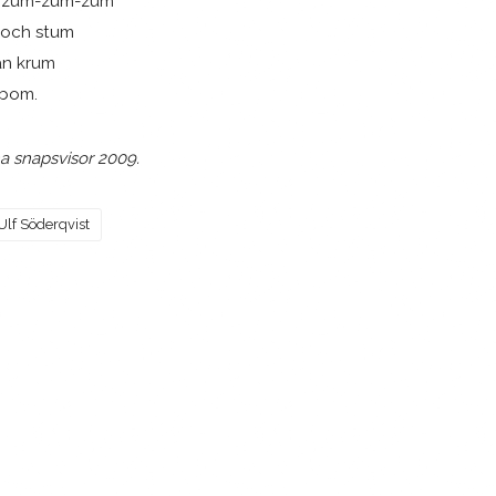
er zum-zum-zum
 och stum
an krum
-bom.
vna snapsvisor 2009.
Ulf Söderqvist