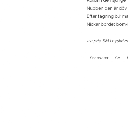
Kolibrin den sjung
Nubben den är döv
Efter tagning blir m
Nickar bordet bom
2:a pris. SM i nyskri
Snapsvisor
SM