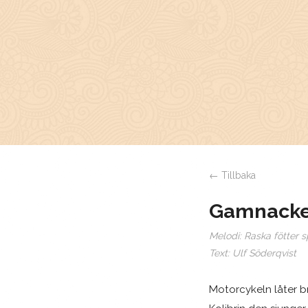
← Tillbaka
Gamnack
Melodi:
Raska fötter sp
Text:
Ulf Söderqvist
Motorcykeln låter 