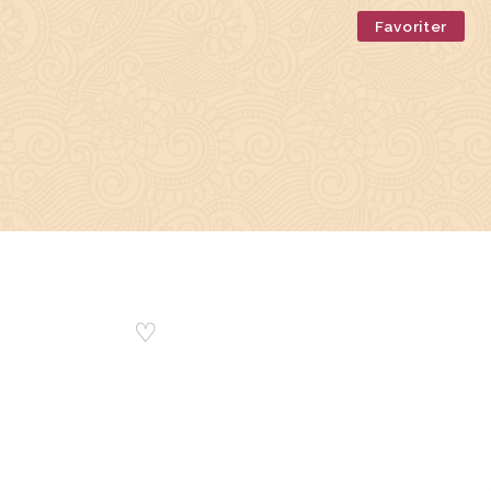
Favoriter
♡