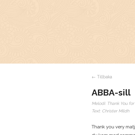
← Tillbaka
ABBA-sill
Melodi:
Thank You for
Text:
Christer Mildh
Thank you very mat