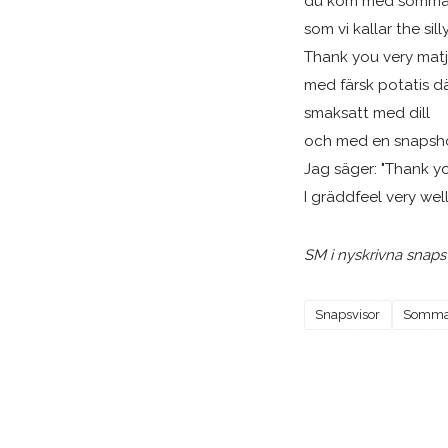
du kom med somma
som vi kallar the sil
Thank you very mat
med färsk potatis där
smaksatt med dill
och med en snapshot 
Jag säger: "Thank yo
I gräddfeel very well
SM i nyskrivna snaps
Snapsvisor
Somma