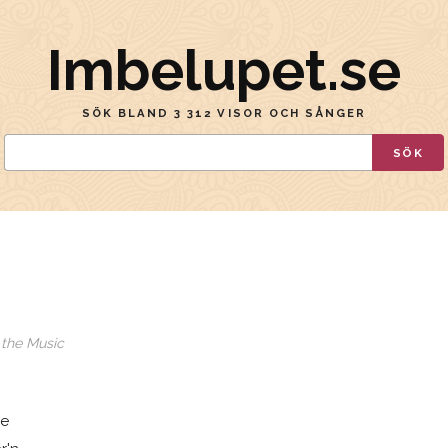
Imbelupet.se
SÖK BLAND 3 312 VISOR OCH SÅNGER
SÖK
 the Music
je