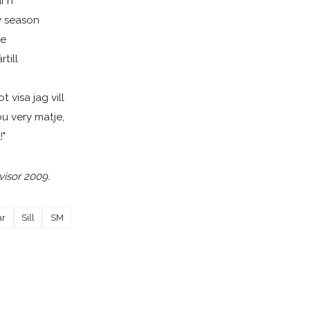
r'n
ly season
je
till
visa jag vill
u very matje,
!"
visor 2009.
r
Sill
SM