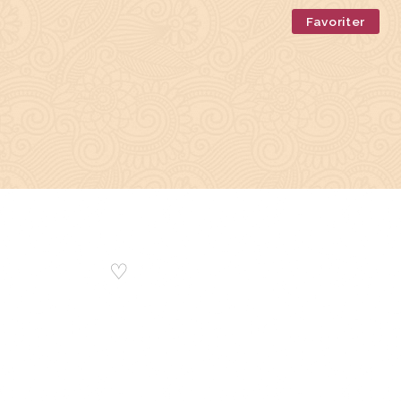
Favoriter
♡