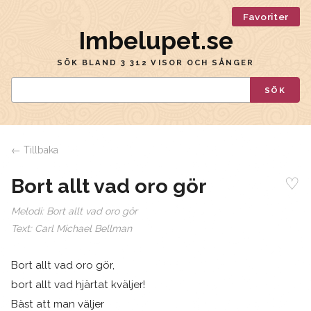
Favoriter
Imbelupet.se
SÖK BLAND 3 312 VISOR OCH SÅNGER
SÖK
← Tillbaka
♡
Bort allt vad oro gör
Melodi:
Bort allt vad oro gör
Text:
Carl Michael Bellman
Bort allt vad oro gör,
bort allt vad hjärtat kväljer!
Bäst att man väljer