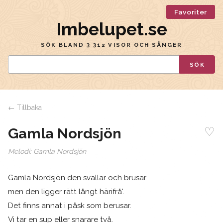
Favoriter
Imbelupet.se
SÖK BLAND 3 312 VISOR OCH SÅNGER
SÖK
← Tillbaka
♡
Gamla Nordsjön
Melodi:
Gamla Nordsjön
Gamla Nordsjön den svallar och brusar
men den ligger rätt långt härifrå'.
Det finns annat i påsk som berusar.
Vi tar en sup eller snarare två.