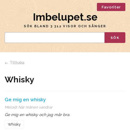
Favoriter
Imbelupet.se
SÖK BLAND 3 312 VISOR OCH SÅNGER
SÖK
← Tillbaka
Whisky
Ge mig en whisky
Melodi:
När månen vandrar
Ge mig en whisky och jag mår bra.
Whisky