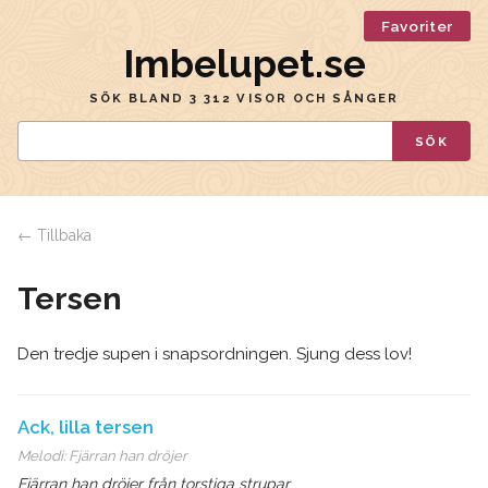
Favoriter
Imbelupet.se
SÖK BLAND 3 312 VISOR OCH SÅNGER
SÖK
← Tillbaka
Tersen
Den tredje supen i snapsordningen. Sjung dess lov!
Ack, lilla tersen
Melodi:
Fjärran han dröjer
Fjärran han dröjer från torstiga strupar