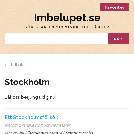
Favoriter
Imbelupet.se
SÖK BLAND 3 312 VISOR OCH SÅNGER
SÖK
← Tillbaka
Stockholm
Låt oss besjunga dig nu!
Ett Stockholmsförsök
Melodi:
Skånska slott och herresäten
Har du bil i Stockholm men vill trängas gratis