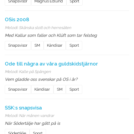
Snapsvisor
Magnus Edlund
Sport
OSis 2008
Melodi:
Skånska slott och herresäten
Med Kallur som faller och Klüft som tar felsteg
Snapsvisor
SM
Kändisar
Sport
Ode till några av våra guldskidstjärnor
Melodi:
Kalle på Spången
Vem gladde oss svenskar på OS i år?
Snapsvisor
Kändisar
SM
Sport
SSK:s snapsvisa
Melodi:
När månen vandrar
När Södertälje har gått på is
Södertälje
Sport