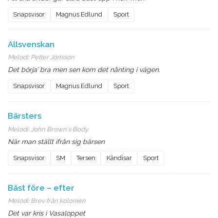
Snapsvisor
Magnus Edlund
Sport
Allsvenskan
Melodi:
Petter Jönsson
Det börja’ bra men sen kom det nånting i vägen.
Snapsvisor
Magnus Edlund
Sport
Bärsters
Melodi:
John Brown's Body
När man ställt ifrån sig bärsen
Snapsvisor
SM
Tersen
Kändisar
Sport
Bäst före – efter
Melodi:
Brev från kolonien
Det var kris i Vasaloppet