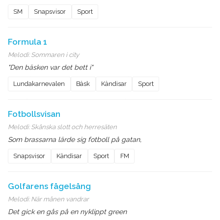
SM
Snapsvisor
Sport
Formula 1
Melodi:
Sommaren i city
"Den bäsken var det bett i"
Lundakarnevalen
Bäsk
Kändisar
Sport
Fotbollsvisan
Melodi:
Skånska slott och herresäten
Som brassarna lärde sig fotboll på gatan,
Snapsvisor
Kändisar
Sport
FM
Golfarens fågelsång
Melodi:
När månen vandrar
Det gick en gås på en nyklippt green