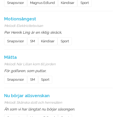
Snapsvisor
Magnus Edlund
Kändisar
Sport
Motionsångest
Melodi:
Elektricitetsvisan
Per Henrik Ling är en riktig skräck,
Snapsvisor
SM
Kändisar
Sport
Måtta
Melodi:
När Lillan kom till jorden
För golfaren, som puttar,
Snapsvisor
SM
Sport
Nu börjar allsvenskan
Melodi:
Skånska slott och herresäten
Åh som vi har längtat nu börjar säsongen.