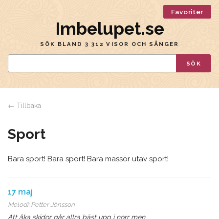
Favoriter
Imbelupet.se
SÖK BLAND 3 312 VISOR OCH SÅNGER
SÖK
← Tillbaka
Sport
Bara sport! Bara sport! Bara massor utav sport!
17 maj
Melodi:
Petter Jönsson
Att åka skidor går allra bäst upp i norr men