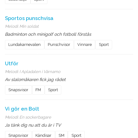
Sportos punschvisa
Melodi:
Min soldat
Badminton och minigolf och fotboll förstås
Lundakarnevalen
Punschvisor
Vinnare
Sport
Utför
Melodi:
I Apladalen i Värnamo
Av slalomåkaren fick jag rådet
Snapsvisor
FM
Sport
Vi gör en Bolt
Melodi:
En sockerbagare
Ja tänk dig nu att du är i TV
Snapsvisor
Kändisar
SM
Sport