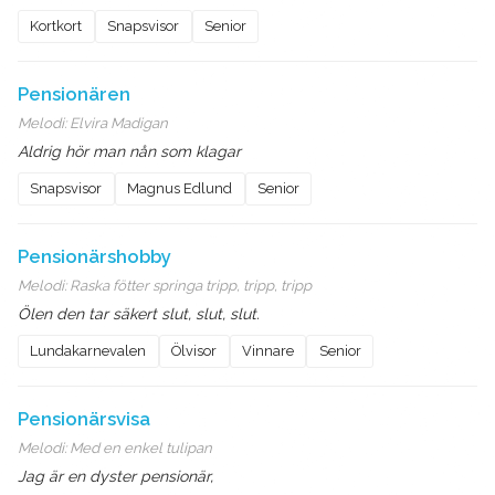
Kortkort
Snapsvisor
Senior
Pensionären
Melodi:
Elvira Madigan
Aldrig hör man nån som klagar
Snapsvisor
Magnus Edlund
Senior
Pensionärshobby
Melodi:
Raska fötter springa tripp, tripp, tripp
Ölen den tar säkert slut, slut, slut.
Lundakarnevalen
Ölvisor
Vinnare
Senior
Pensionärsvisa
Melodi:
Med en enkel tulipan
Jag är en dyster pensionär,