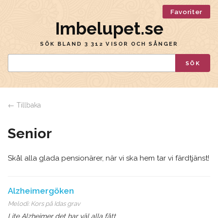
Favoriter
Imbelupet.se
SÖK BLAND 3 312 VISOR OCH SÅNGER
SÖK
← Tillbaka
Senior
Skål alla glada pensionärer, när vi ska hem tar vi färdtjänst!
Alzheimergöken
Melodi:
Kors på Idas grav
Lite Alzheimer det har väl alla fått