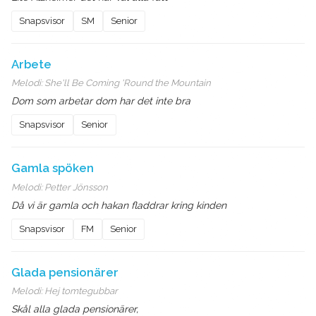
Snapsvisor
SM
Senior
Arbete
Melodi:
She'll Be Coming 'Round the Mountain
Dom som arbetar dom har det inte bra
Snapsvisor
Senior
Gamla spöken
Melodi:
Petter Jönsson
Då vi är gamla och hakan fladdrar kring kinden
Snapsvisor
FM
Senior
Glada pensionärer
Melodi:
Hej tomtegubbar
Skål alla glada pensionärer,