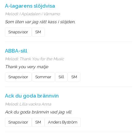
A-lagarens slöjdvisa
Melodi:
I Apladalen i Värnamo
Som liten var jag rätt kass i slöjden,
Snapsvisor
SM
ABBA-sill
Melodi:
Thank You for the Music
Thank you very matje
Snapsvisor
Sommar
Sill
SM
Ack du goda brännvin
Melodi:
Lilla vackra Anna
Ack du goda brännvin vad jag vill
Snapsvisor
SM
Anders Byström