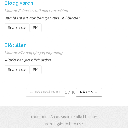
Blodgivaren
Melodi:
Skånska slott och herresäten
Jag läste att nubben går rakt ut i blodet
Snapsvisor
SM
Blötlåten
Melodi:
Måndag gör jag ingenting
Aldrig har jag blivit störd,
Snapsvisor
SM
1
/
16
← FÖREGÅENDE
NÄSTA →
Imbelupet. Snapsvisor för alla tillfällen.
admin@imbelupet.se