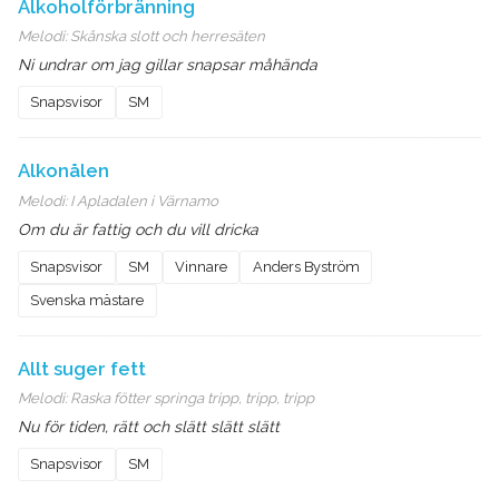
Alkoholförbränning
Melodi:
Skånska slott och herresäten
Ni undrar om jag gillar snapsar måhända
Snapsvisor
SM
Alkonålen
Melodi:
I Apladalen i Värnamo
Om du är fattig och du vill dricka
Snapsvisor
SM
Vinnare
Anders Byström
Svenska mästare
Allt suger fett
Melodi:
Raska fötter springa tripp, tripp, tripp
Nu för tiden, rätt och slätt slätt slätt
Snapsvisor
SM