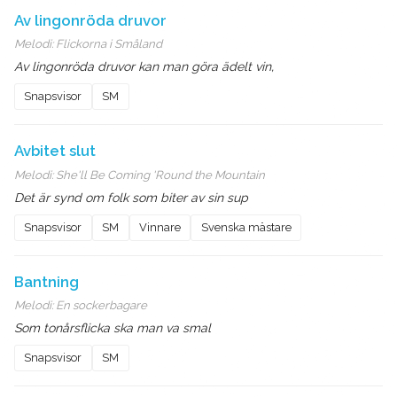
Av lingonröda druvor
Melodi:
Flickorna i Småland
Av lingonröda druvor kan man göra ädelt vin,
Snapsvisor
SM
Avbitet slut
Melodi:
She'll Be Coming 'Round the Mountain
Det är synd om folk som biter av sin sup
Snapsvisor
SM
Vinnare
Svenska mästare
Bantning
Melodi:
En sockerbagare
Som tonårsflicka ska man va smal
Snapsvisor
SM