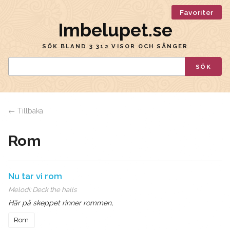
Favoriter
Imbelupet.se
SÖK BLAND 3 312 VISOR OCH SÅNGER
SÖK
← Tillbaka
Rom
Nu tar vi rom
Melodi:
Deck the halls
Här på skeppet rinner rommen,
Rom