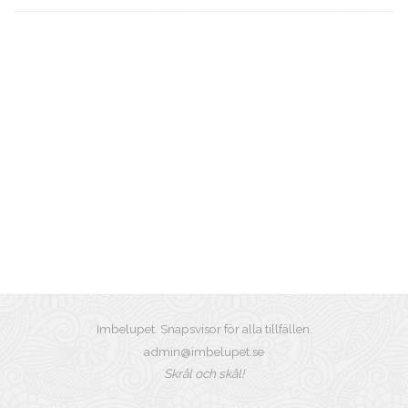
Imbelupet. Snapsvisor för alla tillfällen.
admin@imbelupet.se
Skrål och skål!