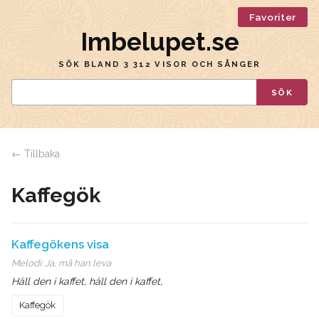
Favoriter
Imbelupet.se
SÖK BLAND 3 312 VISOR OCH SÅNGER
SÖK
← Tillbaka
Kaffegök
Kaffegökens visa
Melodi:
Ja, må han leva
Häll den i kaffet, häll den i kaffet,
Kaffegök