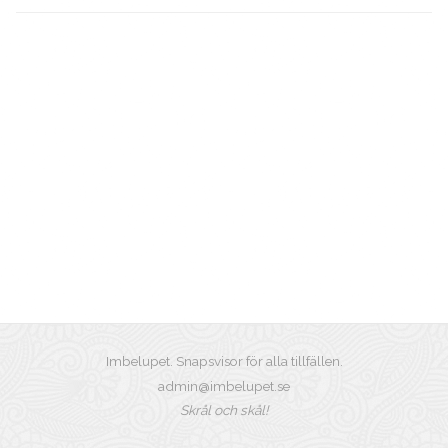
Imbelupet. Snapsvisor för alla tillfällen.
admin@imbelupet.se
Skrål och skål!