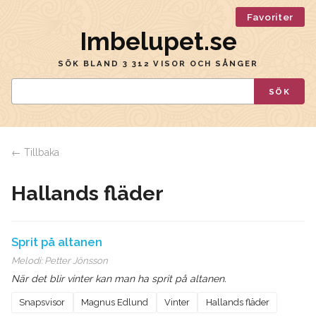
Favoriter
Imbelupet.se
SÖK BLAND 3 312 VISOR OCH SÅNGER
SÖK
← Tillbaka
Hallands fläder
Sprit på altanen
Melodi:
Petter Jönsson
När det blir vinter kan man ha sprit på altanen.
Snapsvisor
Magnus Edlund
Vinter
Hallands fläder