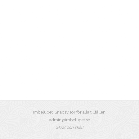
Imbelupet. Snapsvisor för alla tillfällen.
admin@imbelupet.se
Skrål och skål!