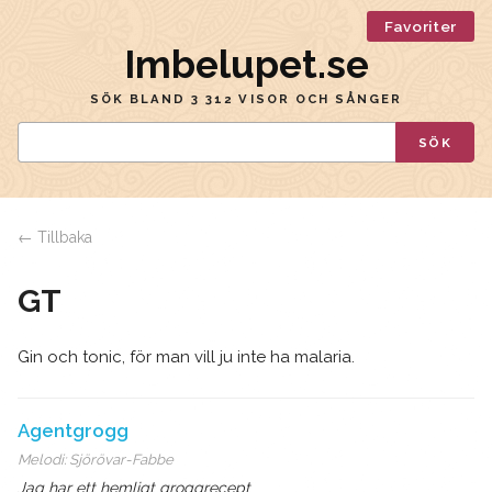
Favoriter
Imbelupet.se
SÖK BLAND 3 312 VISOR OCH SÅNGER
SÖK
← Tillbaka
GT
Gin och tonic, för man vill ju inte ha malaria.
Agentgrogg
Melodi:
Sjörövar-Fabbe
Jag har ett hemligt groggrecept