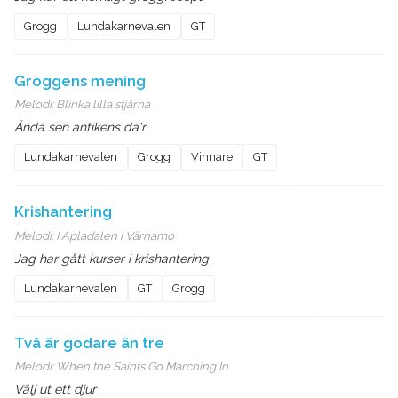
Grogg
Lundakarnevalen
GT
Groggens mening
Melodi:
Blinka lilla stjärna
Ända sen antikens da'r
Lundakarnevalen
Grogg
Vinnare
GT
Krishantering
Melodi:
I Apladalen i Värnamo
Jag har gått kurser i krishantering
Lundakarnevalen
GT
Grogg
Två är godare än tre
Melodi:
When the Saints Go Marching In
Välj ut ett djur