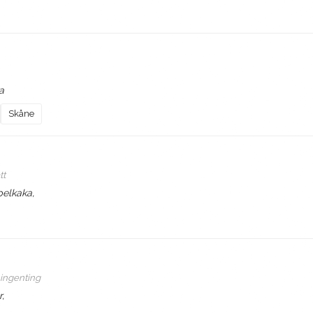
a
Skåne
tt
pelkaka,
ingenting
,