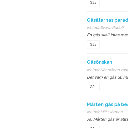
Gås
Gåsätarnas para
Melodi:
Svarta Rudolf
En gås skall intas med
Gås
Gåsönskan
Melodi:
När månen van
Det sam en gås uti m
Gås
Mårten gås på be
Melodi:
Mitt svärmeri
Ja, Mårten gås är allts