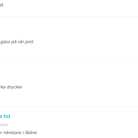
t.
gäss på vår jord,
rka drycker
s tid
 ovan
r nånstans i Skåne