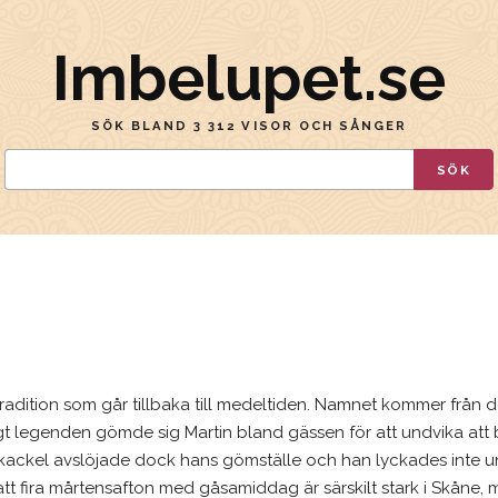
Imbelupet.se
SÖK BLAND 3 312 VISOR OCH SÅNGER
SÖK
tradition som går tillbaka till medeltiden. Namnet kommer från 
igt legenden gömde sig Martin bland gässen för att undvika att bli
kackel avslöjade dock hans gömställe och han lyckades inte u
att fira mårtensafton med gåsamiddag är särskilt stark i Skåne, 