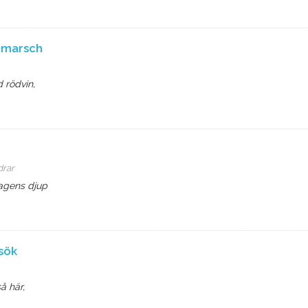
dmarsch
 rödvin,
drar
agens djup
sök
å här,