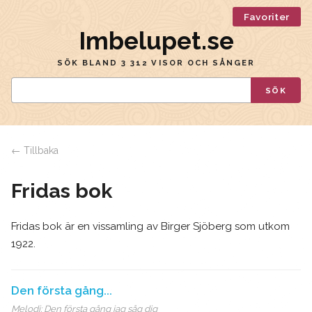
Favoriter
Imbelupet.se
SÖK BLAND 3 312 VISOR OCH SÅNGER
SÖK
← Tillbaka
Fridas bok
Fridas bok är en vissamling av Birger Sjöberg som utkom
1922.
Den första gång...
Melodi:
Den första gång jag såg dig