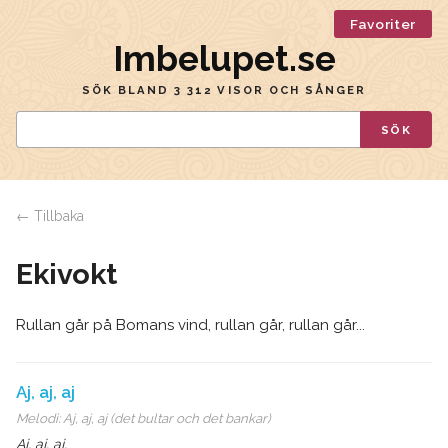
Favoriter
Imbelupet.se
SÖK BLAND 3 312 VISOR OCH SÅNGER
SÖK
← Tillbaka
Ekivokt
Rullan går på Bomans vind, rullan går, rullan går...
Aj, aj, aj
Melodi:
Aj, aj, aj (det bultar och det bankar)
Aj, aj, aj,