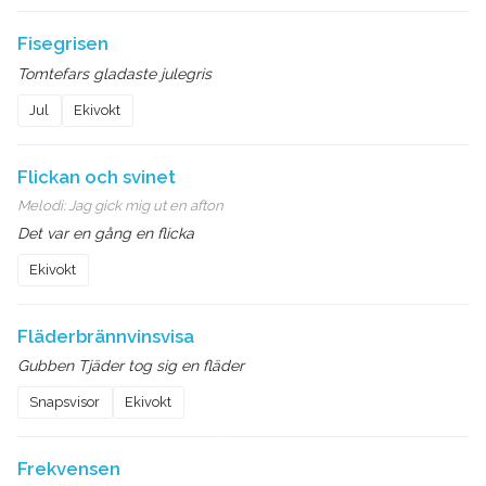
Fisegrisen
Tomtefars gladaste julegris
Jul
Ekivokt
Flickan och svinet
Melodi:
Jag gick mig ut en afton
Det var en gång en flicka
Ekivokt
Fläderbrännvinsvisa
Gubben Tjäder tog sig en fläder
Snapsvisor
Ekivokt
Frekvensen