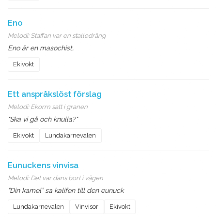
Eno
Melodi:
Staffan var en stalledräng
Eno är en masochist,
Ekivokt
Ett anspråkslöst förslag
Melodi:
Ekorrn satt i granen
"Ska vi gå och knulla?"
Ekivokt
Lundakarnevalen
Eunuckens vinvisa
Melodi:
Det var dans bort i vägen
“Din kamel” sa kalifen till den eunuck
Lundakarnevalen
Vinvisor
Ekivokt