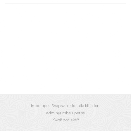
Imbelupet. Snapsvisor för alla tillfällen.
admin@imbelupet.se
Skrål och skål!