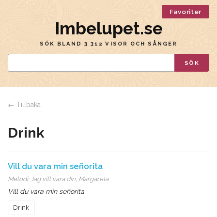
Favoriter
Imbelupet.se
SÖK BLAND 3 312 VISOR OCH SÅNGER
SÖK
← Tillbaka
Drink
Vill du vara min señorita
Melodi:
Jag vill vara din, Margareta
Vill du vara min señorita
Drink