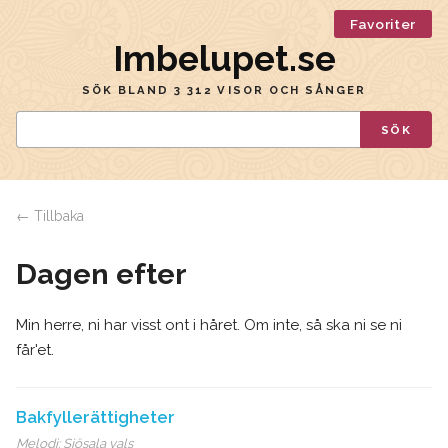
Favoriter
Imbelupet.se
SÖK BLAND 3 312 VISOR OCH SÅNGER
SÖK
← Tillbaka
Dagen efter
Min herre, ni har visst ont i håret. Om inte, så ska ni se ni
får'et.
Bakfyllerättigheter
Melodi:
Sjösala vals