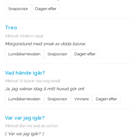
Snapsvisor
Dagen efter
Treo
Melodi:
Vintern rasat
Morgonstund med smak av döda bävrar,
Lundakarnevalen
Snapsvisor
Dagen efter
Vad hände igår?
Melodi:
Vi klarar oss nog ändå
Ja, jag vaknar idag å mitt huvud gör ont
Lundakarnevalen
Snapsvisor
Vinnare
Dagen efter
Var var jag igår?
Melodi:
Bei mir bist du schön
|: Var var jag igår? :|