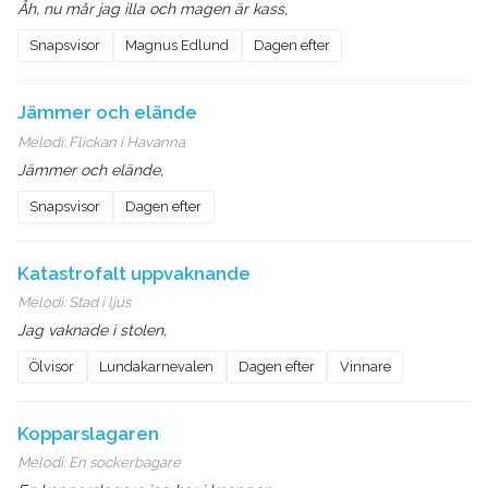
Åh, nu mår jag illa och magen är kass,
Snapsvisor
Magnus Edlund
Dagen efter
Jämmer och elände
Melodi:
Flickan i Havanna
Jämmer och elände,
Snapsvisor
Dagen efter
Katastrofalt uppvaknande
Melodi:
Stad i ljus
Jag vaknade i stolen,
Ölvisor
Lundakarnevalen
Dagen efter
Vinnare
Kopparslagaren
Melodi:
En sockerbagare