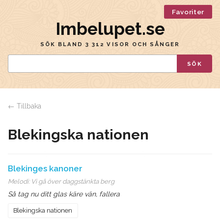
Favoriter
Imbelupet.se
SÖK BLAND 3 312 VISOR OCH SÅNGER
SÖK
← Tillbaka
Blekingska nationen
Blekinges kanoner
Melodi:
Vi gå över daggstänkta berg
Så tag nu ditt glas käre vän, fallera
Blekingska nationen