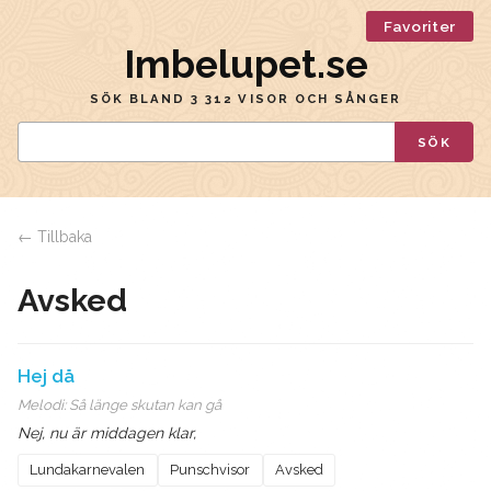
Favoriter
Imbelupet.se
SÖK BLAND 3 312 VISOR OCH SÅNGER
SÖK
← Tillbaka
Avsked
Hej då
Melodi:
Så länge skutan kan gå
Nej, nu är middagen klar,
Lundakarnevalen
Punschvisor
Avsked