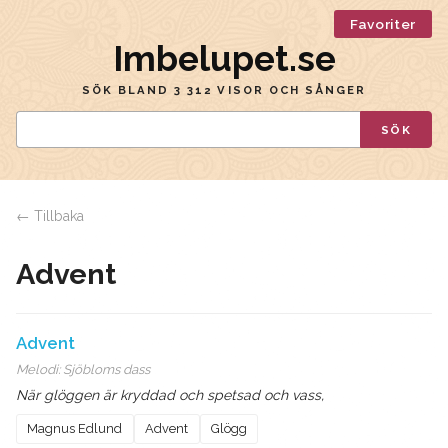
Favoriter
Imbelupet.se
SÖK BLAND 3 312 VISOR OCH SÅNGER
SÖK
← Tillbaka
Advent
Advent
Melodi:
Sjöbloms dass
När glöggen är kryddad och spetsad och vass,
Magnus Edlund
Advent
Glögg