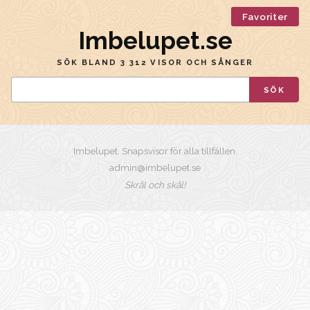
Favoriter
Imbelupet.se
SÖK BLAND 3 312 VISOR OCH SÅNGER
SÖK
Imbelupet. Snapsvisor för alla tillfällen.
admin@imbelupet.se
Skrål och skål!