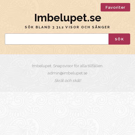
Favoriter
Imbelupet.se
SÖK BLAND 3 312 VISOR OCH SÅNGER
SÖK
Imbelupet. Snapsvisor för alla tillfällen.
admin@imbelupet.se
Skrål och skål!